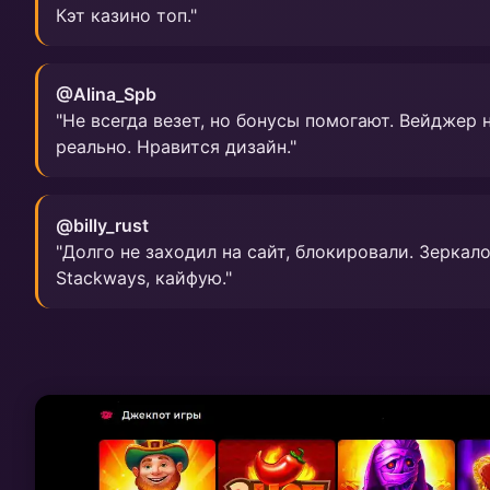
Кэт казино топ."
@Alina_Spb
"Не всегда везет, но бонусы помогают. Вейджер
реально. Нравится дизайн."
@billy_rust
"Долго не заходил на сайт, блокировали. Зеркало
Stackways, кайфую."