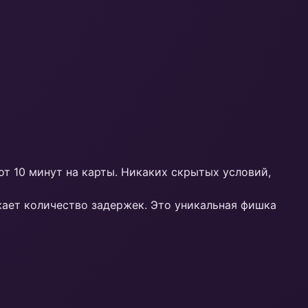
от 10 минут на карты. Никаких скрытых условий,
жает количество задержек. Это уникальная фишка