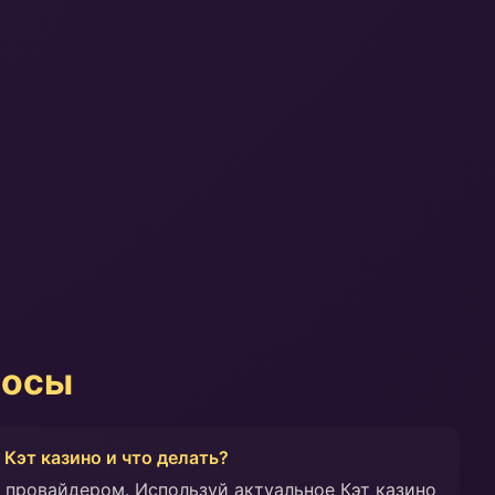
росы
Кэт казино и что делать?
 провайдером. Используй актуальное Кэт казино