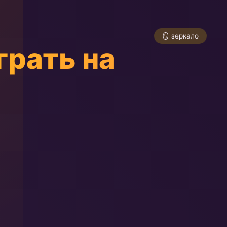
🪞 зеркало
грать на